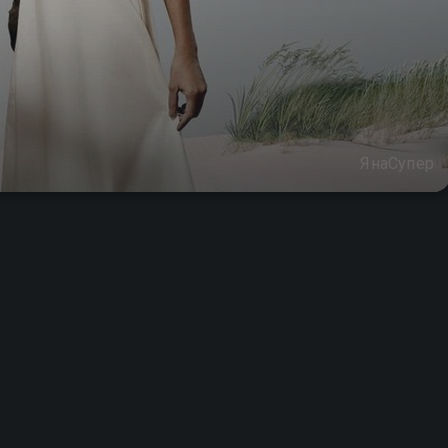
ЯнаСупер