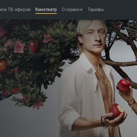
иси ТВ-эфиров
Кинотеатр
О сервисе
Тарифы