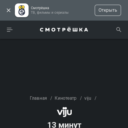
Смотрёшка
Открыть
ТВ, фильмы и сериалы
Главная
/
Кинотеатр
/
viju
/
13 минут