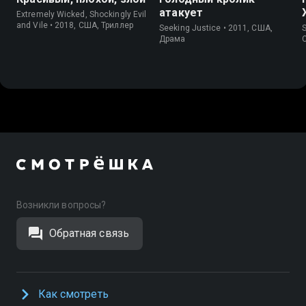
атакует
Extremely Wicked, Shockingly Evil
and Vile • 2018, США, Триллер
Seeking Justice • 2011, США,
S
Драма
Возникли вопросы?
Обратная связь
Как смотреть