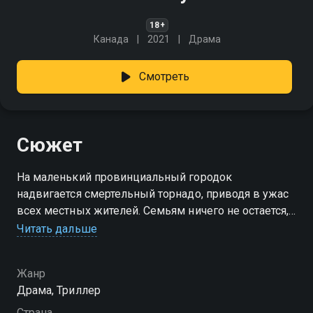
18+
Канада
2021
Драма
Смотреть
Сюжет
На маленький провинциальный городок
надвигается смертельный торнадо, приводя в ужас
всех местных жителей. Семьям ничего не остается,
как найти укрытие и способ выживания, и на это
Читать дальше
есть всего 13 минут.
Жанр
Драма, Триллер
Страна