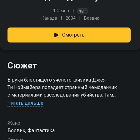
1 Сезон
18+
Канада
2004
Боевик
Смотреть
Сюжет
В руки блестящего учёного-физика Джея
Ти Ноймайера попадает странный чемоданчик
с материалами расследования убийства. Там
он находит пулю, фото трупа, список подозреваемых
Читать дальше
и вырезки с хрониками из газет. Необычно лишь то,
что преступление должно произойти через пять
Жанр
дней, а жертвой его должен стать сам Джей Ти.
Боевик, Фантастика
У него остаётся не так много времени, чтобы
предотвратить собственное убийство…