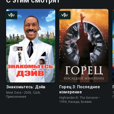
С этим смотрят
Знакомьтесь: Дэйв
Горец 3: Последнее
измерение
Meet Dave • 2008, США,
T
Приключения
Highlander III: The Sorcerer •
1994, Канада, Боевик