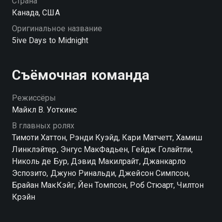
Страна
Канада, США
Оригинальное название
5ive Days to Midnight
Съёмочная команда
Режиссёры
Майкл В. Уоткинс
В главных ролях
Тимоти Хаттон, Рэнди Куэйд, Кари Матчетт, Хамиш
Линклэйтер, Энгус МакФадьен, Гейдж Голайтли,
Николь де Бур, Дэвид Макилрайт, Джанкарло
Эспозито, Джуно Ринальди, Джейсон Симпсон,
Брайан МакКэйг, Йен Томпсон, Роб Стюарт, Чилтон
Крэйн