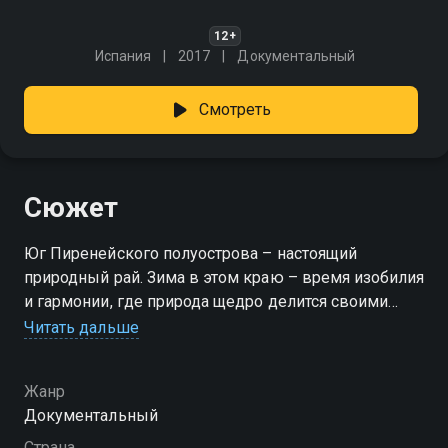
12+
Испания
2017
Документальный
Смотреть
Сюжет
Юг Пиренейского полуострова – настоящий
природный рай. Зима в этом краю – время изобилия
и гармонии, где природа щедро делится своими
дарами. Сюда устремляются перелётные птицы,
Читать дальше
которые ищут убежище от холодов.
Жанр
Документальный
Страна