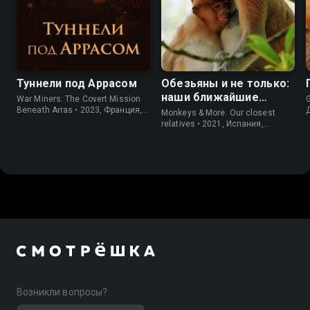
Туннели под Аррасом
Обезьяны и не только:
наши ближайшие
War Miners: The Covert Mission
G
родственники
Beneath Arras • 2023, Франция,
Monkeys & More. Our closest
Документальный
relatives • 2021, Испания,
Документальный
Возникли вопросы?