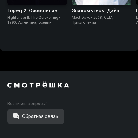
Горец 2: Оживление
Знакомьтесь: Дэйв
Highlander II: The Quickening •
Meet Dave • 2008, США,
M
1990, Аргентина, Боевик
Приключения
Возникли вопросы?
Обратная связь