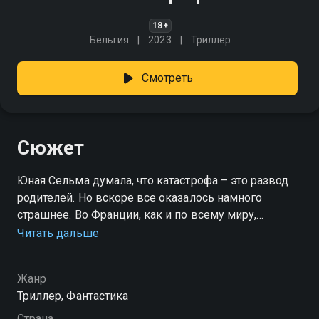
18+
Бельгия
2023
Триллер
Смотреть
Сюжет
Юная Сельма думала, что катастрофа – это развод
родителей. Но вскоре все оказалось намного
страшнее. Во Франции, как и по всему миру,
начинаются кислотные осадки. Отец, которого
Читать дальше
девушка винила в развале семьи, вместе с ней
ищет спасения от стихии.
Жанр
Триллер, Фантастика
Страна