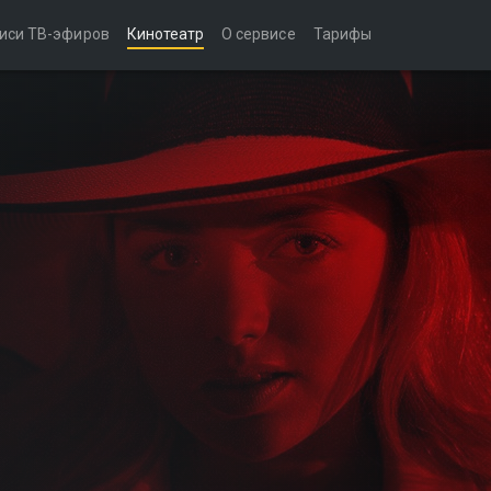
иси ТВ-эфиров
Кинотеатр
О сервисе
Тарифы