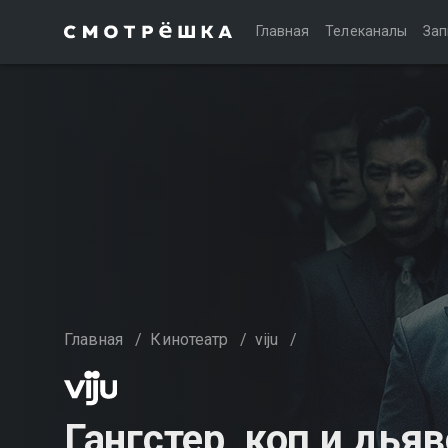
Главная
Телеканалы
Зап
Главная
/
Кинотеатр
/
viju
/
Гангстер, коп и дья