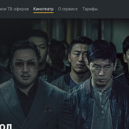
иси ТВ-эфиров
Кинотеатр
О сервисе
Тарифы
вол