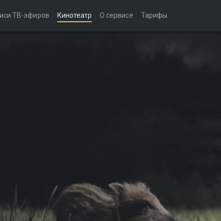
иси ТВ-эфиров
Кинотеатр
О сервисе
Тарифы