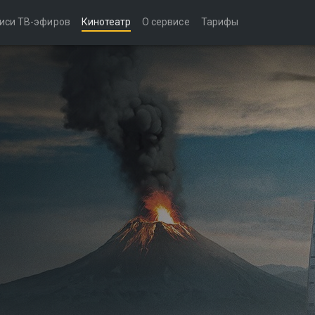
иси ТВ-эфиров
Кинотеатр
О сервисе
Тарифы