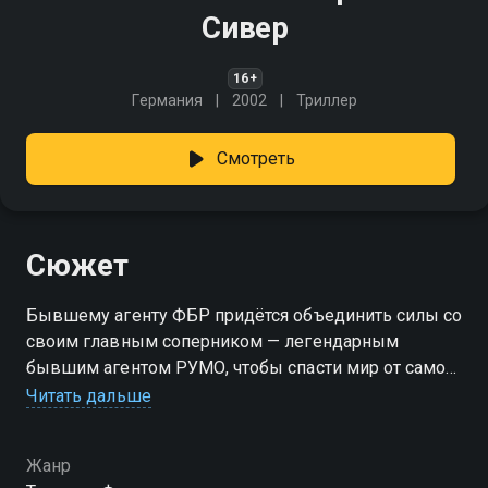
Сивер
16+
Германия
2002
Триллер
Смотреть
Сюжет
Бывшему агенту ФБР придётся объединить силы со
своим главным соперником — легендарным
бывшим агентом РУМО, чтобы спасти мир от самого
смертоносного оружия, которым завладели очень
Читать дальше
плохие парни.
Жанр