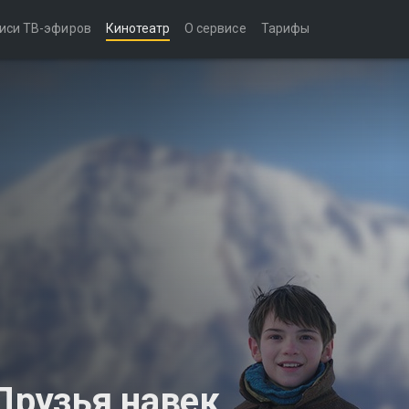
иси ТВ-эфиров
Кинотеатр
О сервисе
Тарифы
Друзья навек