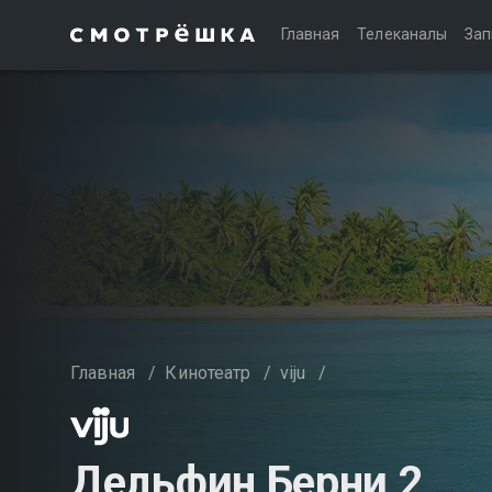
Главная
Телеканалы
Зап
Главная
/
Кинотеатр
/
viju
/
Дельфин Берни 2