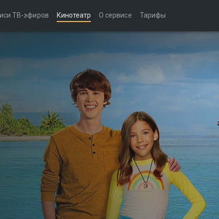
иси ТВ-эфиров
Кинотеатр
О сервисе
Тарифы