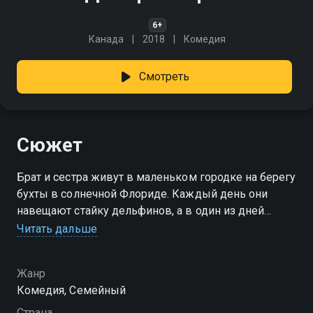
6+
Канада
2018
Комедия
Смотреть
Сюжет
Брат и сестра живут в маленьком городке на берегу
бухты в солнечной Флориде. Каждый день они
навещают стайку дельфинов, а в один из дней
замечают чужих людей, делающих какие-то
Читать дальше
замеры. Райскому уголку грозит опасность...
Жанр
Комедия, Семейный
Страна