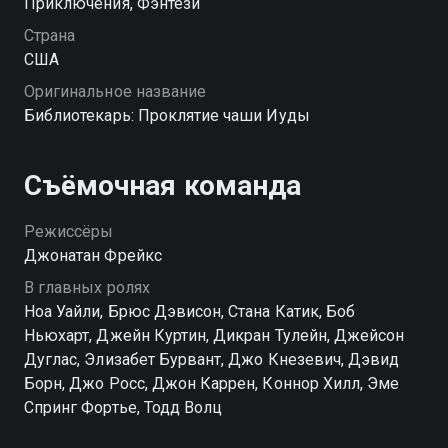
Приключения, Фэнтези
Теперь Библиотекарю и его спутнице нужно успеть
отыскать артефакт первыми.
Страна
США
Оригинальное название
Библиотекарь: Проклятие чаши Иуды
Съёмочная команда
Режиссёры
Джонатан Фрейкс
В главных ролях
Ноа Уайли, Брюс Дэвисон, Стана Катик, Боб
Ньюхарт, Джейн Куртин, Дикран Тулейн, Джейсон
Дуглас, Элизабет Бурвант, Джо Кнезевич, Дэвид
Борн, Джо Росс, Джон Каррен, Коннор Хилл, Эме
Спринг Фортье, Тодд Волц