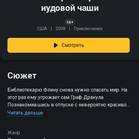
иудовой чаши
16+
США
2008
Приключения
Смотреть
Сюжет
Библиотекарю Флину снова нужно спасать мир. На
этот раз ему угрожает сам Граф Дракула.
Познакомившись в отпуске с невероятно красивой
Симоной, Флин никак не ожидает, что девушка
Читать дальше
обратится к нему за помощью. Некий русский
злодей пытается отыскать зловещую Чашу Иуды,
Жанр
чтобы вернуть к жизни самого жуткого вампира.