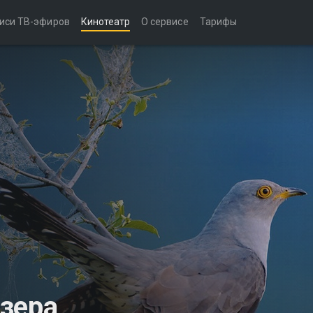
иси ТВ-эфиров
Кинотеатр
О сервисе
Тарифы
зера