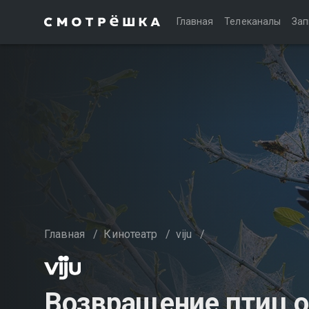
Главная
Телеканалы
Зап
Главная
/
Кинотеатр
/
viju
/
Возвращение птиц о