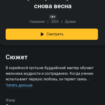
снова весна
18+
Германия
2003
Драма
Смотреть
Сюжет
В корейской пустыне буддийский мастер обучает
мальчика мудрости и состраданию. Когда ученик
испытывает первую любовь, он теряет связь
с учением и попадает в тюрьму за преступление,
Читать дальше
вызванное страстью. Вернувшись к учителю,
он ищет духовного искупления и примирения
Жанр
с кармой, осознавая цену физического катарсиса.