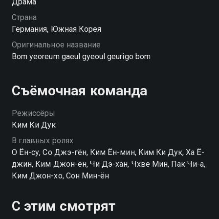
Драма
Страна
Германия, Южная Корея
Оригинальное название
Bom yeoreum gaeul gyeoul geurigo bom
Съёмочная команда
Режиссёры
Ким Ки Дук
В главных ролях
О Ён-су, Со Джэ-гён, Ким Ён-мин, Ким Ки Дук, Ха Ё-
джин, Ким Джон-ён, Чи Дэ-хан, Чхве Мин, Пак Чи-а,
Ким Джон-хо, Сон Мин-ён
С этим смотрят