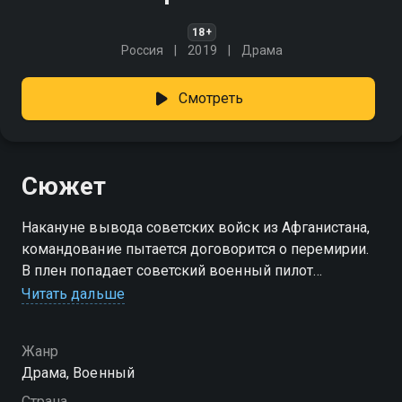
18+
Россия
2019
Драма
Смотреть
Сюжет
Накануне вывода советских войск из Афганистана,
командование пытается договорится о перемирии.
В плен попадает советский военный пилот
и переговоры останавливаются. В центре событий
Читать дальше
оказываются солдаты разведроты…
Жанр
Драма, Военный
Страна