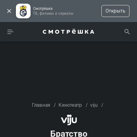
Смотрёшка
Открыть
ТВ, фильмы и сериалы
Главная
/
Кинотеатр
/
viju
/
Братство