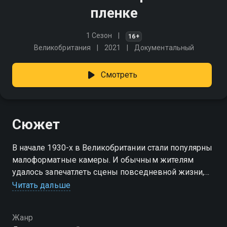
пленке
1 Сезон
16+
Великобритания
2021
Документальный
Смотреть
Сюжет
В начале 1930-х в Великобритании стали популярны
малоформатные камеры. И обычным жителям
удалось запечатлеть сцены повседневной жизни,
несмотря на происходящие на её фоне роковые
Читать дальше
события.
Жанр