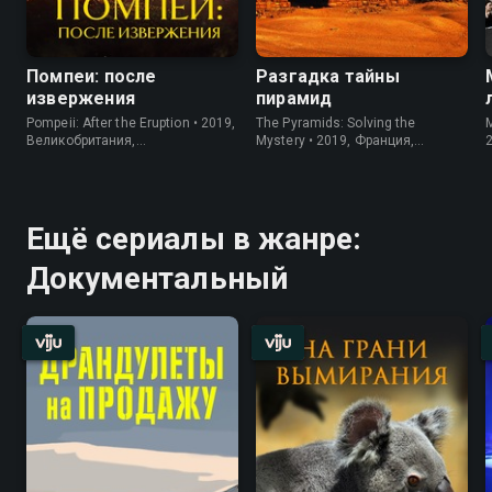
Помпеи: после
Разгадка тайны
извержения
пирамид
Pompeii: After the Eruption • 2019,
The Pyramids: Solving the
M
Великобритания,
Mystery • 2019, Франция,
Документальный
Документальный
Ещё сериалы в жанре:
Документальный