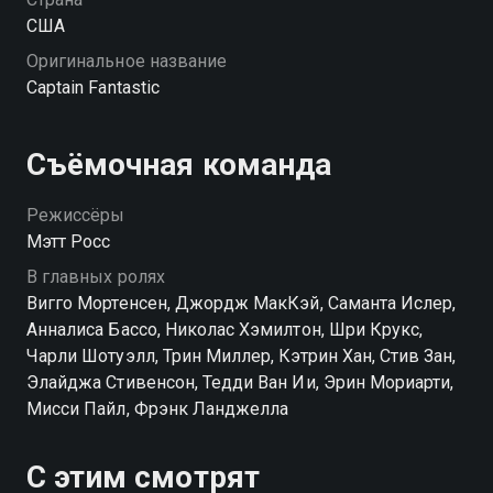
США
Оригинальное название
Captain Fantastic
Съёмочная команда
Режиссёры
Мэтт Росс
В главных ролях
Вигго Мортенсен, Джордж МакКэй, Саманта Ислер,
Анналиса Бассо, Николас Хэмилтон, Шри Крукс,
Чарли Шотуэлл, Трин Миллер, Кэтрин Хан, Стив Зан,
Элайджа Стивенсон, Тедди Ван Ии, Эрин Мориарти,
Мисси Пайл, Фрэнк Ланджелла
С этим смотрят