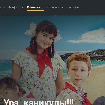
иси ТВ-эфиров
Кинотеатр
О сервисе
Тарифы
 Ура, каникулы!!!