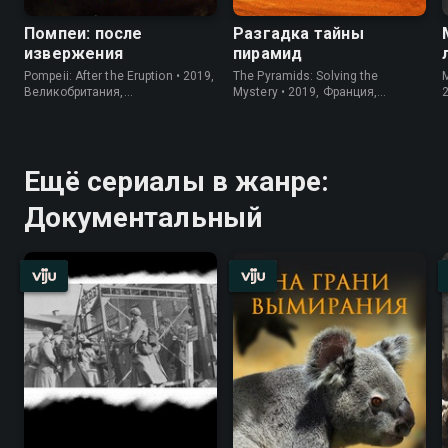
Помпеи: после
Разгадка тайны
извержения
пирамид
Pompeii: After the Eruption • 2019,
The Pyramids: Solving the
M
Великобритания,
Mystery • 2019, Франция,
Документальный
Документальный
Ещё сериалы в жанре:
Документальный