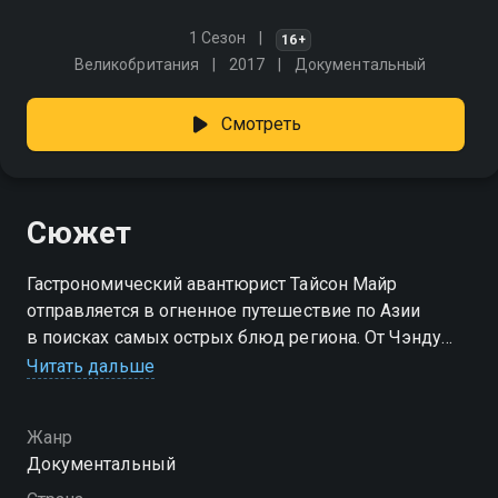
1 Сезон
16+
Великобритания
2017
Документальный
Смотреть
Сюжет
Гастрономический авантюрист Тайсон Майр
отправляется в огненное путешествие по Азии
в поисках самых острых блюд региона. От Чэнду
до Сингапура, от Бангкока до Токио дегустации
Читать дальше
превращаются в испытание на выносливость.
В каждом городе — новый уровень жгучести
Жанр
и вопрос: удастся ли покорить предел остроты?
Документальный