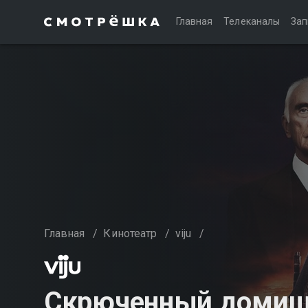
Главная
Телеканалы
Зап
Главная
/
Кинотеатр
/
viju
/
Скрюченный домиш