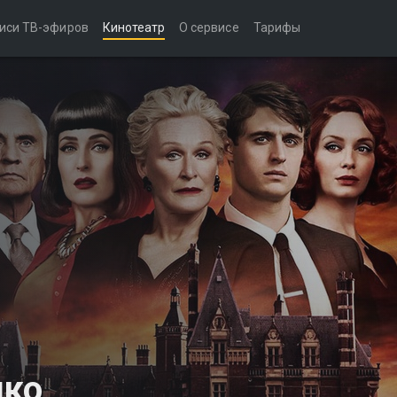
иси ТВ-эфиров
Кинотеатр
О сервисе
Тарифы
ко