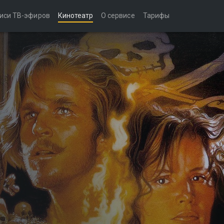
иси ТВ-эфиров
Кинотеатр
О сервисе
Тарифы