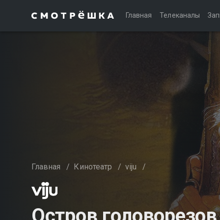
Главная
Телеканалы
Зап
Главная
/
Кинотеатр
/
viju
/
Остров головорезов