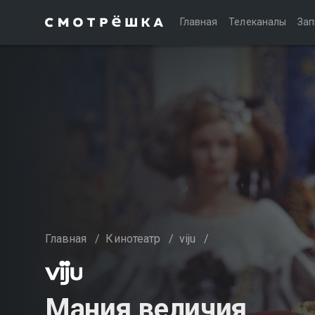
Главная
Телеканалы
Зап
Главная
/
Кинотеатр
/
viju
/
Мания величия