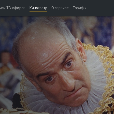
иси ТВ-эфиров
Кинотеатр
О сервисе
Тарифы