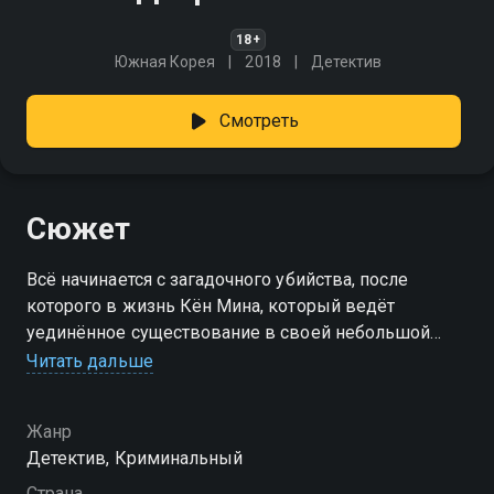
18+
Южная Корея
2018
Детектив
Смотреть
Сюжет
Всё начинается с загадочного убийства, после
которого в жизнь Кён Мина, который ведёт
уединённое существование в своей небольшой
комнате, неожиданно вторгается таинственный
Читать дальше
незнакомец. С каждой минутой напряжение
нарастает, и Кён Мин оказывается втянутым в
Жанр
опасную игру, где доверие становится роскошью, а
Детектив, Криминальный
каждый шаг может стать последним.
Страна