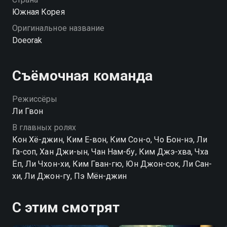
Южная Корея
Оригинальное название
Doeorak
Съёмочная команда
Режиссёры
Ли Гвон
В главных ролях
Кон Хё-джин, Ким Е-вон, Ким Сон-о, Чо Бон-нэ, Ли
Га-соп, Хан Джи-ын, Чан Нам-бу, Ким Джэ-хва, Чха
Ёп, Ли Чхон-хи, Ким Гван-гю, Юн Джон-сок, Ли Сан-
хи, Ли Джон-гу, Пэ Мён-джин
С этим смотрят