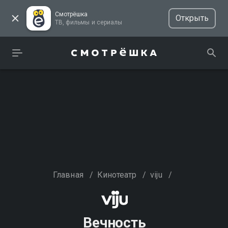
Смотрёшка
Открыть
ТВ, фильмы и сериалы
Главная
/
Кинотеатр
/
viju
/
Вечность