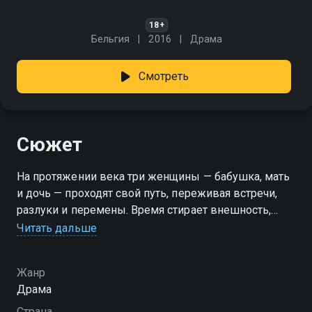
18+
Бельгия
2016
Драма
Смотреть
Сюжет
На протяжении века три женщины — бабушка, мать
и дочь — проходят свой путь, переживая встречи,
разлуки и перемены. Время стирает внешность,
судьба ставит подножки, но одно не исчезает —
Читать дальше
тёплое чувство, которое связывает их сильнее
любой крови. «Вечность» — смотрите онлайн в
Жанр
хорошем качестве.
Драма
Страна