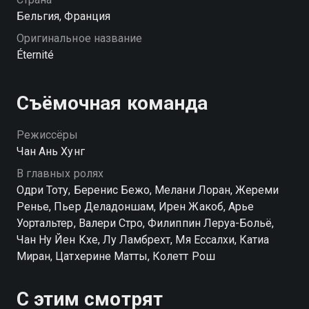
Бельгия, Франция
Оригинальное название
Éternité
Съёмочная команда
Режиссёры
Чан Ань Хунг
В главных ролях
Одри Тоту, Беренис Бежо, Мелани Лоран, Жереми
Ренье, Пьер Деладоншам, Ирен Жакоб, Арье
Уортальтер, Валери Стро, Филиппин Леруа-Больё,
Чан Ну Йен Кхе, Лу Ламбрехт, Мя Ессалхи, Катиа
Миран, Цатхерине Матты, Колетт Рош
С этим смотрят