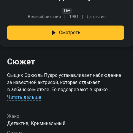
16+
Великобритания
1981
Детектив
Смотреть
Сюжет
Сыщик Эркюль Пуаро устанавливает наблюдение
за известной актрисой, которая отдыхает
в албанском отеле. Её подозревают в краже
драгоценного камня. Но через несколько дней
Читать дальше
женщину находят мёртвой.
Жанр
Детектив, Криминальный
Страна