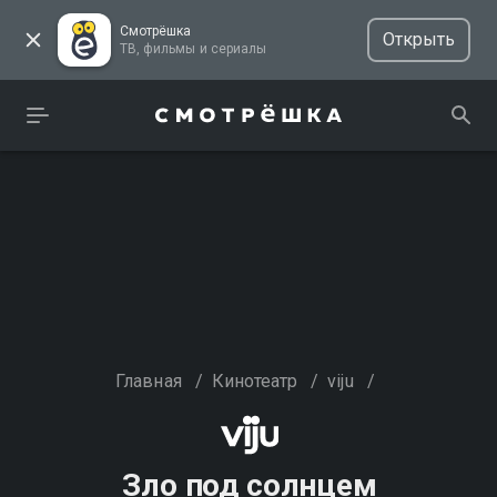
Смотрёшка
Открыть
ТВ, фильмы и сериалы
Главная
/
Кинотеатр
/
viju
/
Зло под солнцем