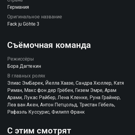
Германия
Оригинальное название
Fack ju Göhte 3
Съёмочная команда
Режиссёры
Бора Дагтекин
В главных ролях
Элиас ЭмБарек, Йелла Хаазе, Сандра Хюллер, Катя
Риман, Макс фон дер Грёбен, Гизем Эмре, Арам
Арами, Лукас Райбер, Лена Кленке, Руна Грайнер,
Леа ван Акен, Антон Петцольд, Тристан Гёбель,
Рафаэль Куссурис, Филипп Франк
С этим смотрят