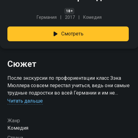
18+
Германия
2017
Комедия
Смотреть
Сюжет
После экскурсии по профориентации класс Зэка
Мюллера совсем перестал учиться, ведь они самые
трудные подростки во всей Германии и им не
светит ничего путного. Криминальное прошлое
Читать дальше
позволяет Зэку найти с ними общий язык...
Жанр
Комедия
Страна