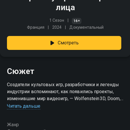
лица
1 Сезон
16+
Франция
2024
Документальный
Смотреть
Сюжет
Создатели культовых игр, разработчики и легенды
индустрии вспоминают, как появились проекты,
изменившие мир видеоигр, — Wolfenstein 3D, Doom,
GoldenEye, Half‑Life и Halo. История жанра
Читать дальше
раскрывается через редкие архивы, интервью
и воспоминания о создании самых влиятельных
Жанр
FPS, которые определили целую эпоху игровой