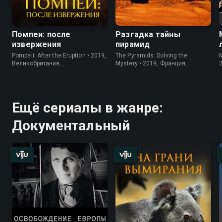
Помпеи: после
Разгадка тайны
извержения
пирамид
Pompeii: After the Eruption • 2019,
The Pyramids: Solving the
M
Великобритания,
Mystery • 2019, Франция,
Документальный
Документальный
Ещё сериалы в жанре:
Документальный