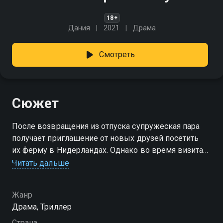
18+
Дания
2021
Драма
Смотреть
Сюжет
После возвращения из отпуска супружеская пара
получает приглашение от новых друзей посетить
их ферму в Нидерландах. Однако во время визита
становится ясно, что хозяева фермы — не те, за кого
Читать дальше
себя выдают.
Жанр
Драма, Триллер
Страна