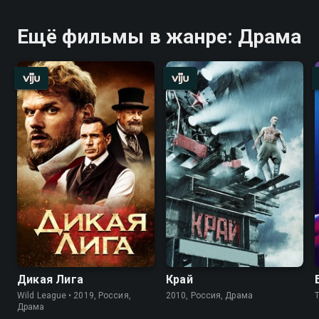
Ещё фильмы в жанре: Драма
Дикая Лига
Край
Wild League • 2019, Россия,
2010, Россия, Драма
T
Драма