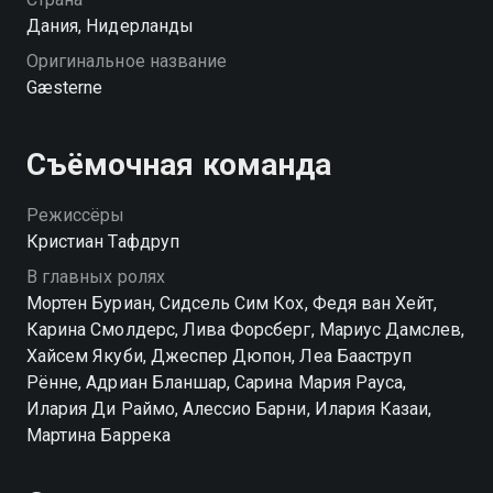
Дания, Нидерланды
Оригинальное название
Gæsterne
Съёмочная команда
Режиссёры
Кристиан Тафдруп
В главных ролях
Мортен Буриан, Сидсель Сим Кох, Федя ван Хейт,
Карина Смолдерс, Лива Форсберг, Мариус Дамслев,
Хайсем Якуби, Джеспер Дюпон, Леа Бааструп
Рённе, Адриан Бланшар, Сарина Мария Рауса,
Илария Ди Раймо, Алессио Барни, Илария Казаи,
Мартина Баррека