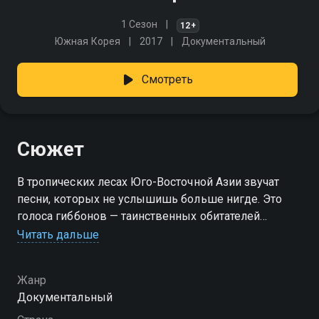
1 Сезон
12+
Южная Корея
2017
Документальный
Смотреть
Сюжет
В тропических лесах Юго-Восточной Азии звучат
песни, которых не услышишь больше нигде. Это
голоса гиббонов — таинственных обитателей
верхушек деревьев и наименее известных
Читать дальше
человекообразных обезьян. Их дуэты не только
заполняют утренний воздух, но и скрепляют семьи,
Жанр
где любовь и верность становятся выше законов
Документальный
джунглей.