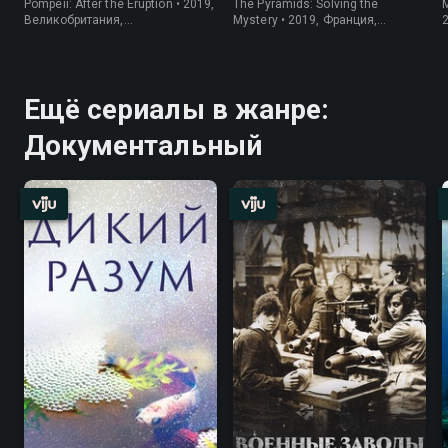
Pompeii: After the Eruption • 2019,
The Pyramids: Solving the
M
Великобритания,
Mystery • 2019, Франция,
Документальный
Документальный
Ещё сериалы в жанре:
Документальный