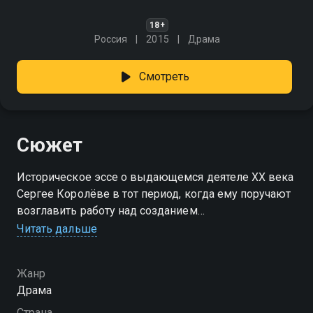
18+
Россия
2015
Драма
Смотреть
Сюжет
Историческое эссе о выдающемся деятеле ХХ века
Сергее Королёве в тот период, когда ему поручают
возглавить работу над созданием
межконтинентальных ракет. Он развернул ракеты в
Читать дальше
сторону освоения космоса.
Жанр
Драма
Страна