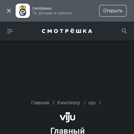
Смотрёшка
Открыть
ТВ, фильмы и сериалы
Главная
/
Кинотеатр
/
viju
/
Главный