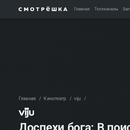
Главная
Телеканалы
Зап
Главная
/
Кинотеатр
/
viju
/
Доспехи бога: В по