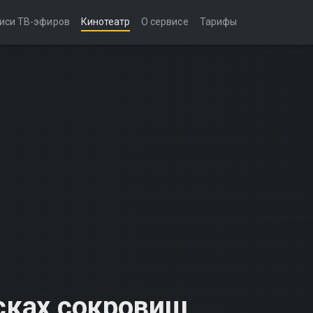
иси ТВ-эфиров
Кинотеатр
О сервисе
Тарифы
исках сокровищ