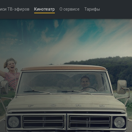
иси ТВ-эфиров
Кинотеатр
О сервисе
Тарифы