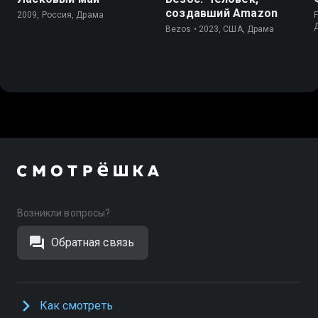
создавший Amazon
2009, Россия, Драма
F
Bezos • 2023, США, Драма
Возникли вопросы?
Обратная связь
Как смотреть