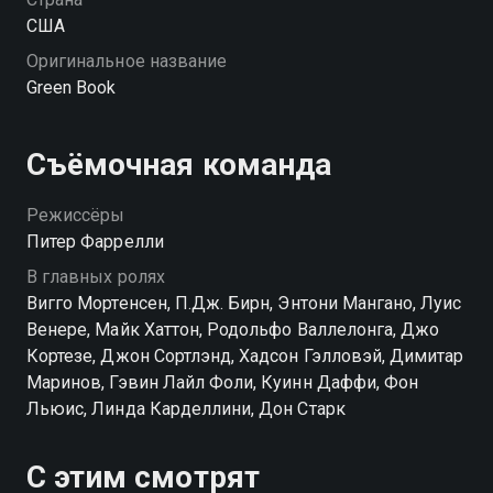
что никто из них не ожидал — настоящее уважение и
США
странная, но крепкая дружба. «Зеленая книга» —
Оригинальное название
смотрите онлайн в хорошем качестве.
Green Book
Съёмочная команда
Режиссёры
Питер Фаррелли
В главных ролях
Вигго Мортенсен, П.Дж. Бирн, Энтони Мангано, Луис
Венере, Майк Хаттон, Родольфо Валлелонга, Джо
Кортезе, Джон Сортлэнд, Хадсон Гэлловэй, Димитар
Маринов, Гэвин Лайл Фоли, Куинн Даффи, Фон
Льюис, Линда Карделлини, Дон Старк
С этим смотрят