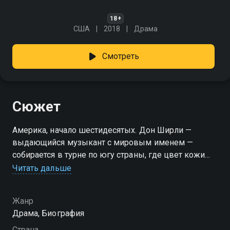
18+
США
2018
Драма
Смотреть
Сюжет
Америка, начало шестидесятых. Дон Ширли —
выдающийся музыкант с мировым именем —
собирается в турне по югу страны, где цвет кожи
всё ещё важнее таланта. Чтобы не остаться один на
Читать дальше
один с предвзятостью и угрозами, он нанимает в
телохранители и шофёры простого парня из Бронкса
Жанр
— Тони Валлелонгу, любителя пиццы и кулаков. В
Драма, Биография
пути между выступлениями, унижениями и
разговорами на обочине у этих двоих возникает то,
Страна