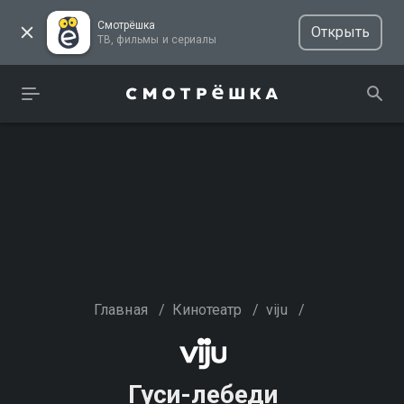
Смотрёшка
Открыть
ТВ, фильмы и сериалы
Главная
/
Кинотеатр
/
viju
/
Гуси-лебеди