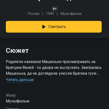
6+
Россия
1949
Мультфильм
Смотреть
Сюжет
Родители наказали Машеньке присматривать за
братцем Ваней - со двора не выпускать. Заигралась
Машенька, да не доглядела: унесли братика гуси-
лебеди, помощники Бабы Яги. Теперь Машеньке
Читать дальше
надо выручать Ваню.
Жанр
Мультфильм
Страна