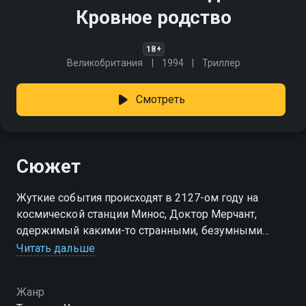
Кровное родство
18+
Великобритания
1994
Триллер
Смотреть
Сюжет
Жуткие события происходят в 2127-ом году на
космической станции Минос, Доктор Мерчант,
одержимый какими-то странными, безумными
идеями, захватил станцию, чтобы провести в жизнь
Читать дальше
свои таинственные эксперименты, Доктора
«повязали», и он рассказал, как же он дошел до
Жанр
жизни такой, И выяснилось, что причина безумия