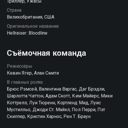
Триллер, Ужасы
доктора - в магическом кубике, изготовленном
мастером игрушек Ле Маршаном еще несколько
Страна
столетий назад.
Великобритания, США
Оригинальное название
Hellraiser: Bloodline
Съёмочная команда
Режиссёры
Кевин Ягер, Алан Смити
В главных ролях
Брюс Рэмсей, Валентина Варгас, Даг Брэдли,
Шарлотта Чаттон, Адам Скотт, Ким Майерс, Мики
Коттрелл, Луи Тюренн, Кортленд Мид, Луис
Мустилльо, Джоди Ст. Майкл, Пол Перри, Пэт
Скиппер, Кристин Харнос, Рен Т. Браун