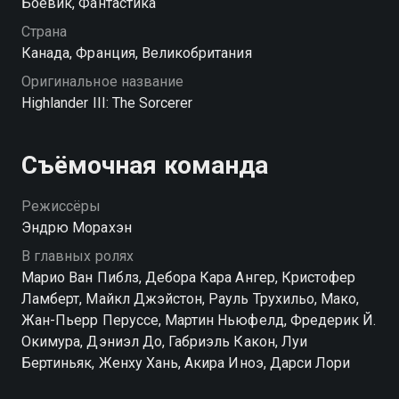
Боевик, Фантастика
давнего противника, живущего среди обычных
людей.
Страна
Канада, Франция, Великобритания
Оригинальное название
Highlander III: The Sorcerer
Съёмочная команда
Режиссёры
Эндрю Морахэн
В главных ролях
Марио Ван Пиблз, Дебора Кара Ангер, Кристофер
Ламберт, Майкл Джэйстон, Рауль Трухильо, Мако,
Жан-Пьерр Перуссе, Мартин Ньюфелд, Фредерик Й.
Окимура, Дэниэл До, Габриэль Какон, Луи
Бертиньяк, Женху Хань, Акира Иноэ, Дарси Лори