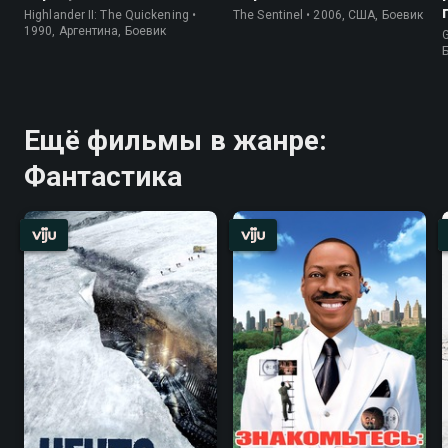
Highlander II: The Quickening •
The Sentinel • 2006, США, Боевик
1990, Аргентина, Боевик
G
Ещё фильмы в жанре:
Фантастика