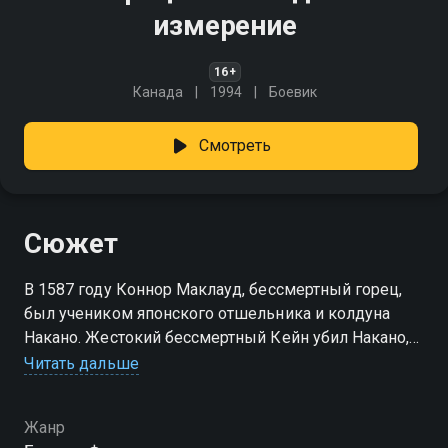
измерение
16+
Канада
1994
Боевик
Смотреть
Сюжет
В 1587 году Коннор Маклауд, бессмертный горец,
был учеником японского отшельника и колдуна
Накано. Жестокий бессмертный Кейн убил Накано,
забрав всю его силу и способности, но попал
Читать дальше
в ловушку, которую спустя четыре столетия
случайно открыли археологи. Освободившись,
Жанр
убийца сразу же начал искать Коннора, своего