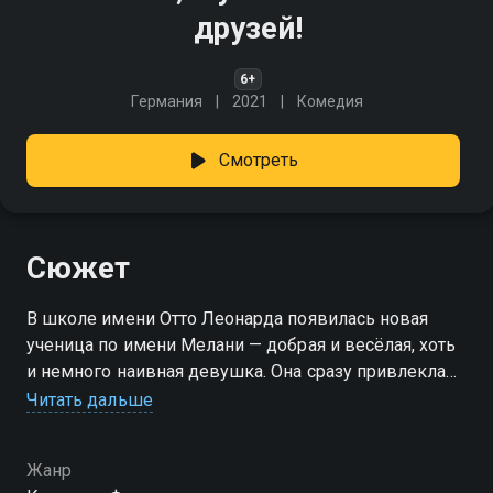
друзей!
6+
Германия
2021
Комедия
Смотреть
Сюжет
В школе имени Отто Леонарда появилась новая
ученица по имени Мелани — добрая и весёлая, хоть
и немного наивная девушка. Она сразу привлекла
внимание Феликса, но не понравилась его друзьям,
Читать дальше
которые подозревают Мелани в причастности
к участившимся мелким кражам. Однажды, когда
Жанр
из-за этих краж чуть не сорвалось свидание