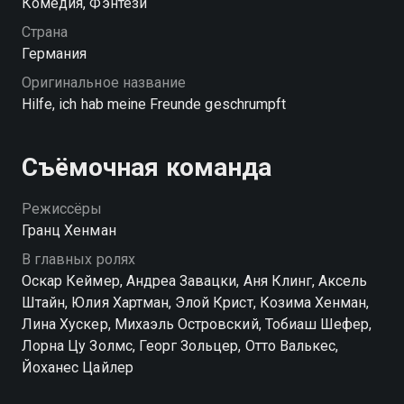
Комедия, Фэнтези
Феликса и Мелани, подросток решает наказать
друзей, уменьшив их в десять раз. Что могло
Страна
пойти так?
Германия
Оригинальное название
Hilfe, ich hab meine Freunde geschrumpft
Съёмочная команда
Режиссёры
Гранц Хенман
В главных ролях
Оскар Кеймер, Андреа Завацки, Аня Клинг, Аксель
Штайн, Юлия Хартман, Элой Крист, Козима Хенман,
Лина Хускер, Михаэль Островский, Тобиаш Шефер,
Лорна Цу Золмс, Георг Зольцер, Отто Валькес,
Йоханес Цайлер