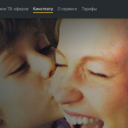
иси ТВ-эфиров
Кинотеатр
О сервисе
Тарифы