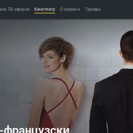
иси ТВ-эфиров
Кинотеатр
О сервисе
Тарифы
-французски