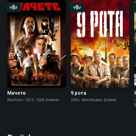
Мачете
9 рота
Machete • 2010, США, Боевик
2005, Финляндия, Боевик
I