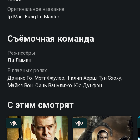
Оригинальное название
Ip Man: Kung Fu Master
Съёмочная команда
Режиссёры
Ли Лимин
В главных ролях
Дэннис То, Мэтт Фаулер, Филип Херш, Тун Сяоху,
Майкл Вон, Синь Ваньлижо, Юэ Дунфэн
С этим смотрят