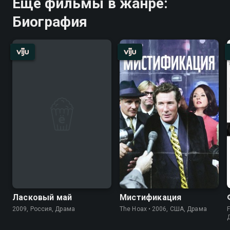
Ещё фильмы в жанре:
Биография
Ласковый май
Мистификация
2009, Россия, Драма
The Hoax • 2006, США, Драма
F