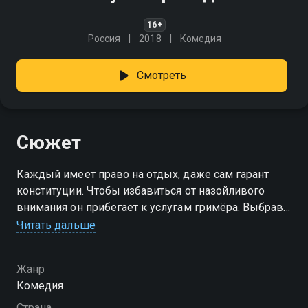
16+
Россия
2018
Комедия
Смотреть
Сюжет
Каждый имеет право на отдых, даже сам гарант
конституции. Чтобы избавиться от назойливого
внимания он прибегает к услугам гримёра. Выбрав
подходящий образ, Президент инкогнито
Читать дальше
отправляется в Крым. В это же время на
полуострове скрывается от коллекторов некто
Жанр
Валерий, точная копия того образа, что подобрал
Комедия
себе глава государства...
Страна