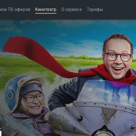
иси ТВ-эфиров
Кинотеатр
О сервисе
Тарифы
й