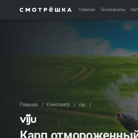
Главная
Телеканалы
Зап
Главная
/
Кинотеатр
/
viju
/
Карп отмороженны