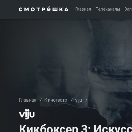
Главная
Телеканалы
Зап
Главная
/
Кинотеатр
/
viju
/
Кикбоксер 3: Искус