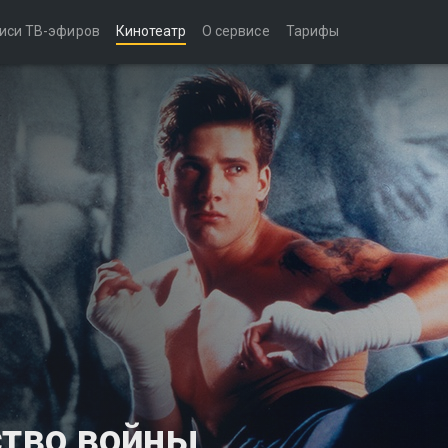
иси ТВ-эфиров
Кинотеатр
О сервисе
Тарифы
ство войны