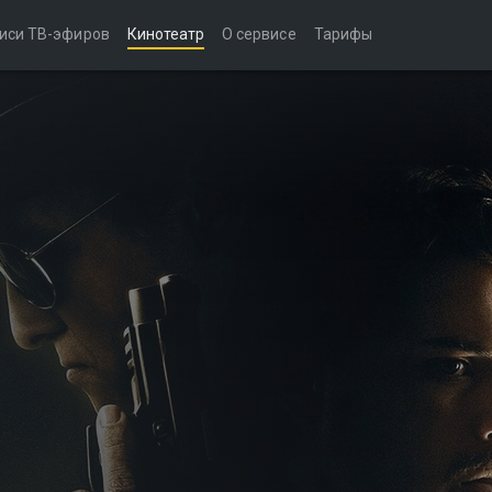
иси ТВ-эфиров
Кинотеатр
О сервисе
Тарифы