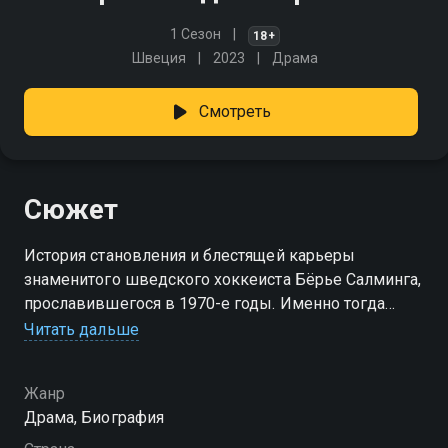
1 Сезон
18+
Швеция
2023
Драма
Смотреть
Сюжет
История становления и блестящей карьеры
знаменитого шведского хоккеиста Бёрье Салминга,
прославившегося в 1970-е годы. Именно тогда
мощного и быстрого защитника заметили
Читать дальше
отборщики Национальной хоккейной лиги и
пригласили в Торонто, после чего начался звездный
Жанр
путь героя.
Драма, Биография