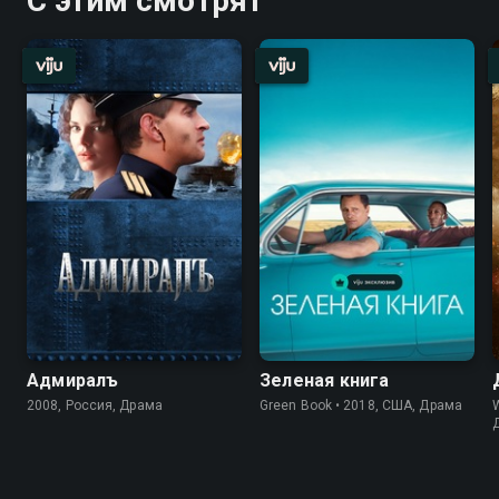
С этим смотрят
Адмиралъ
Зеленая книга
2008, Россия, Драма
Green Book • 2018, США, Драма
W