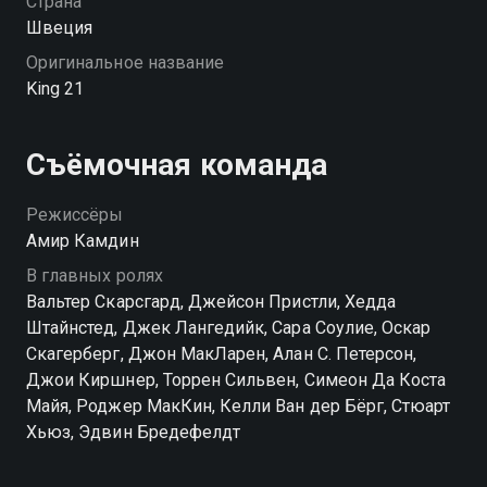
Страна
Швеция
Оригинальное название
King 21
Съёмочная команда
Режиссёры
Амир Камдин
В главных ролях
Вальтер Скарсгард, Джейсон Пристли, Хедда
Штайнстед, Джек Лангедийк, Сара Соулие, Оскар
Скагерберг, Джон МакЛарен, Алан С. Петерсон,
Джои Киршнер, Торрен Сильвен, Симеон Да Коста
Майя, Роджер МакКин, Келли Ван дер Бёрг, Стюарт
Хьюз, Эдвин Бредефелдт