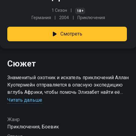
1 Сезон
18+
Германия
2004
Приключения
Смотреть
Сюжет
Знаменитый охотник и искатель приключений Аллан
Куотермейн отправляется в опасную экспедицию
вглубь Африки, чтобы помочь Элизабет найти её
отца. Тот бесследно исчез, пытаясь отыскать
Читать дальше
величайшее сокровище человечества — копи царя
Соломона.
Жанр
Приключения, Боевик