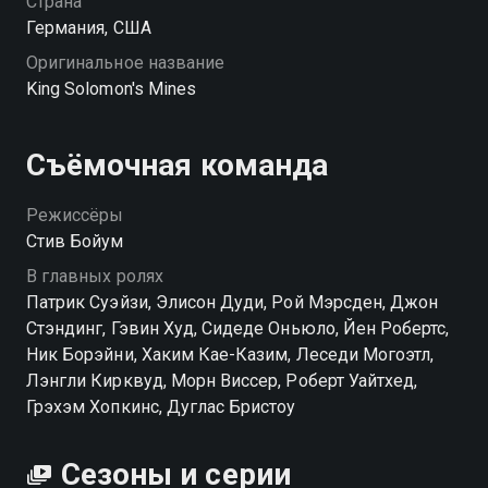
Страна
Германия, США
Оригинальное название
King Solomon's Mines
Съёмочная команда
Режиссёры
Стив Бойум
В главных ролях
Патрик Суэйзи, Элисон Дуди, Рой Мэрсден, Джон
Стэндинг, Гэвин Худ, Сидеде Оньюло, Йен Робертс,
Ник Борэйни, Хаким Кае-Казим, Леседи Могоэтл,
Лэнгли Кирквуд, Морн Виссер, Роберт Уайтхед,
Грэхэм Хопкинс, Дуглас Бристоу
Сезоны и серии