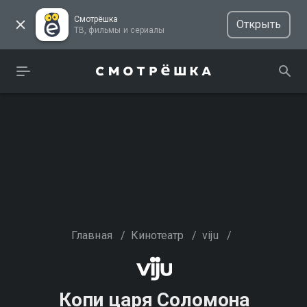
Смотрёшка
Открыть
ТВ, фильмы и сериалы
Главная
/
Кинотеатр
/
viju
/
Копи царя Соломона