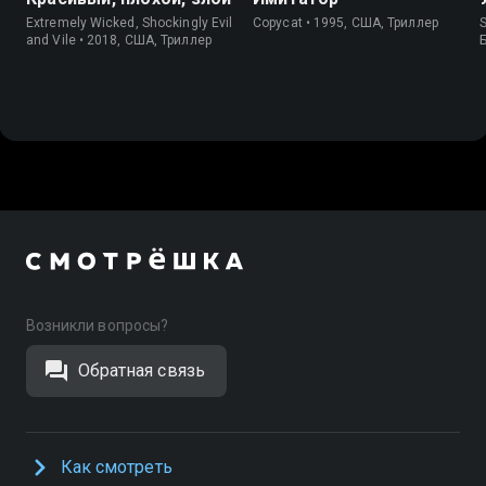
Extremely Wicked, Shockingly Evil
Copycat • 1995, США, Триллер
S
and Vile • 2018, США, Триллер
Возникли вопросы?
Обратная связь
Как смотреть