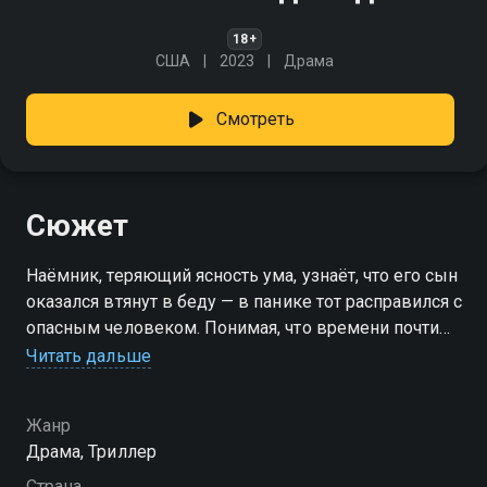
18+
США
2023
Драма
Смотреть
Сюжет
Наёмник, теряющий ясность ума, узнаёт, что его сын
оказался втянут в беду — в панике тот расправился с
опасным человеком. Понимая, что времени почти
нет, отец берётся за тонкую операцию: замести
Читать дальше
следы, обмануть всех и спасти близкого, пока
сознание ещё подчиняется. «Хитмен. Последнее
Жанр
дело» — смотрите онлайн в хорошем качестве.
Драма, Триллер
Страна