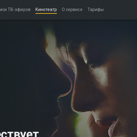
иси ТВ-эфиров
Кинотеатр
О сервисе
Тарифы
ествует